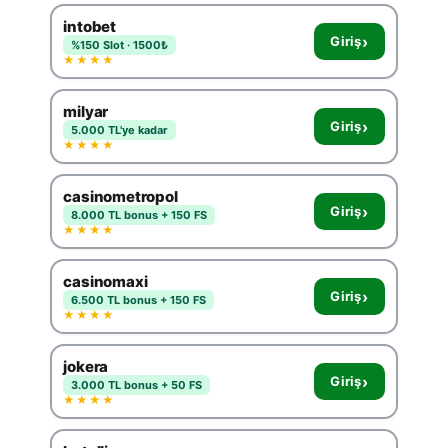
intobet
›
Giriş
%150 Slot · 1500₺
★★★★
milyar
›
Giriş
5.000 TL'ye kadar
★★★★
casinometropol
›
Giriş
8.000 TL bonus + 150 FS
★★★★
casinomaxi
›
Giriş
6.500 TL bonus + 150 FS
★★★★
jokera
›
Giriş
3.000 TL bonus + 50 FS
★★★★