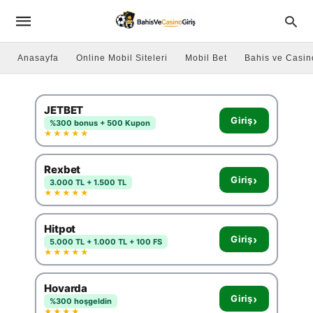
Anasayfa
Online Mobil Siteleri
Mobil Bet
Bahis ve Casin
JETBET
›
Giriş
%300 bonus + 500 Kupon
★★★★★
Rexbet
›
Giriş
3.000 TL + 1.500 TL
★★★★★
Hitpot
›
Giriş
5.000 TL + 1.000 TL + 100 FS
★★★★★
Hovarda
›
Giriş
%300 hoşgeldin
★★★★