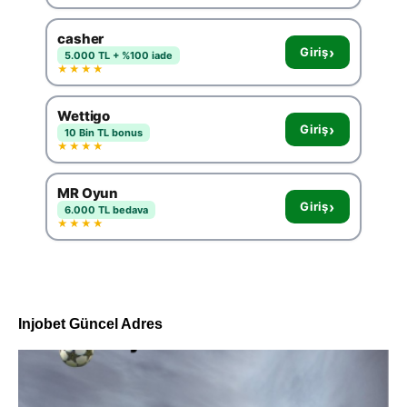
casher
›
Giriş
5.000 TL + %100 iade
★★★★
Wettigo
›
Giriş
10 Bin TL bonus
★★★★
MR Oyun
›
Giriş
6.000 TL bedava
★★★★
Injobet Güncel Adres