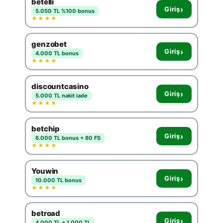
betelli
›
Giriş
5.050 TL %100 bonus
★★★★
genzobet
›
Giriş
4.000 TL bonus
★★★★
discountcasino
›
Giriş
5.000 TL nakit iade
★★★★
betchip
›
Giriş
6.000 TL bonus + 80 FS
★★★★
Youwin
›
Giriş
10.000 TL bonus
★★★★
betroad
›
Giriş
4.000 TL + 1.000 TL