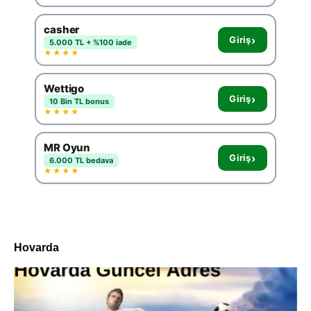
casher
›
Giriş
5.000 TL + %100 iade
★★★★
Wettigo
›
Giriş
10 Bin TL bonus
★★★★
MR Oyun
›
Giriş
6.000 TL bedava
★★★★
Hovarda