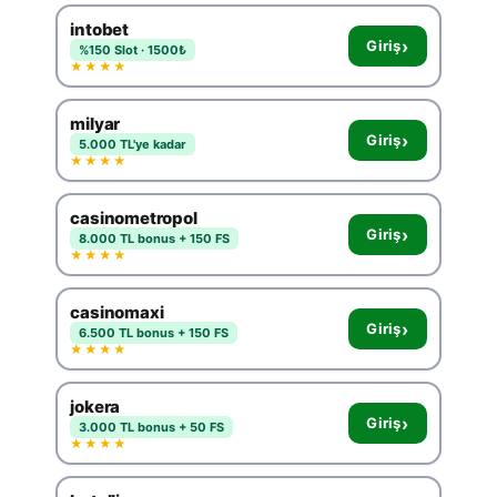
intobet
›
Giriş
%150 Slot · 1500₺
★★★★
milyar
›
Giriş
5.000 TL'ye kadar
★★★★
casinometropol
›
Giriş
8.000 TL bonus + 150 FS
★★★★
casinomaxi
›
Giriş
6.500 TL bonus + 150 FS
★★★★
jokera
›
Giriş
3.000 TL bonus + 50 FS
★★★★