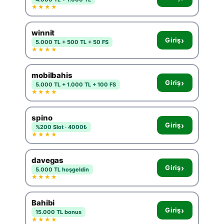
★★★★
winnit
›
Giriş
5.000 TL + 500 TL + 50 FS
★★★★
mobilbahis
›
Giriş
5.000 TL + 1.000 TL + 100 FS
★★★★
spino
›
Giriş
%200 Slot · 4000₺
★★★★
davegas
›
Giriş
5.000 TL hoşgeldin
★★★★
Bahibi
›
Giriş
15.000 TL bonus
★★★★